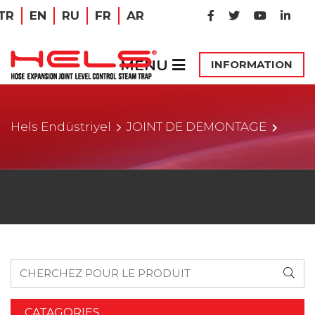
TR
EN
RU
FR
AR
MENU
INFORMATION
Hels Endüstriyel
JOINT DE DEMONTAGE
CATAGORIES