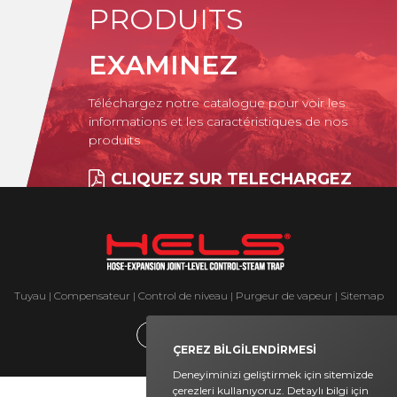
PRODUITS
EXAMINEZ
Téléchargez notre catalogue pour voir les
informations et les caractéristiques de nos
produits
CLIQUEZ SUR TELECHARGEZ
Tuyau | Compensateur | Control de niveau | Purgeur de vapeur |
Sitemap
ÇEREZ BİLGİLENDİRMESİ
Deneyiminizi geliştirmek için sitemizde
çerezleri kullanıyoruz. Detaylı bilgi için