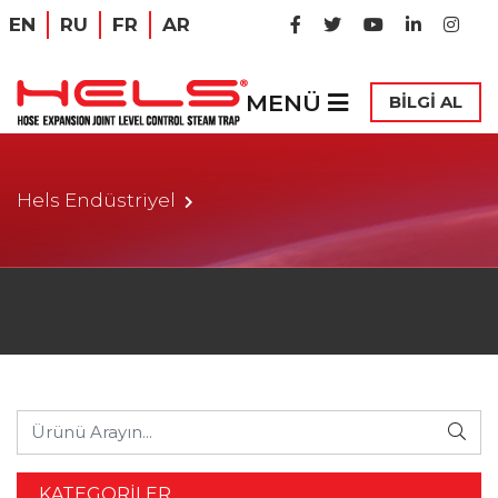
EN
RU
FR
AR
MENÜ
BİLGİ AL
Hels Endüstriyel
KATEGORİLER