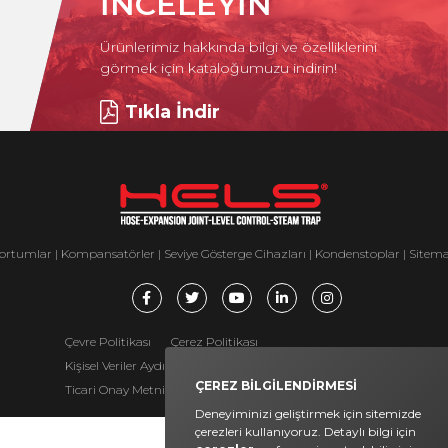
İNCELEYİN
Ürünlerimiz hakkında bilgi ve özelliklerini
görmek için kataloğumuzu indirin!
Tıkla İndir
ortumlar
|
Kompansatörler
|
Seviye Gösterge Cihazları
|
Kondenstoplar
|
Sitem
Çevre Politikası
Çerez Politikası
Kişisel Veriler Aydınlatma Metni
Gizlilik Politikası
ÇEREZ BİLGİLENDİRMESİ
Ticari Onay Metni
Veri Sahibi Başvuru Formu
Deneyiminizi geliştirmek için sitemizde
çerezleri kullanıyoruz. Detaylı bilgi için